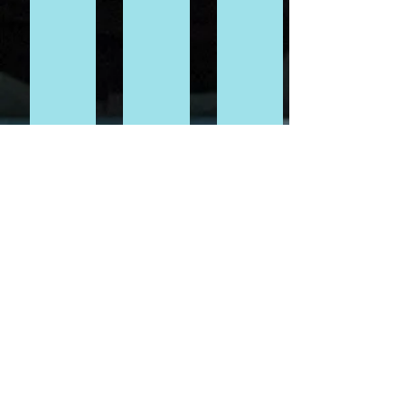
Coordonnées
​
Téléphone :
06 22 49 90 05
courriel :
domainelescedres@sfr.fr
Instagram:
domainelescedres2013
www.facebook.com/domainel
escedres