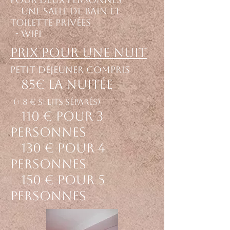
- Une salle de bain et
toilette privées
- Wifi
Prix pour une nuit
petit déjeuner compris
85€ la nuitée
(+ 8 € si lits séparés)
110 € pour 3
personnes
130 € pour 4
personnes
150 € pour 5
personnes