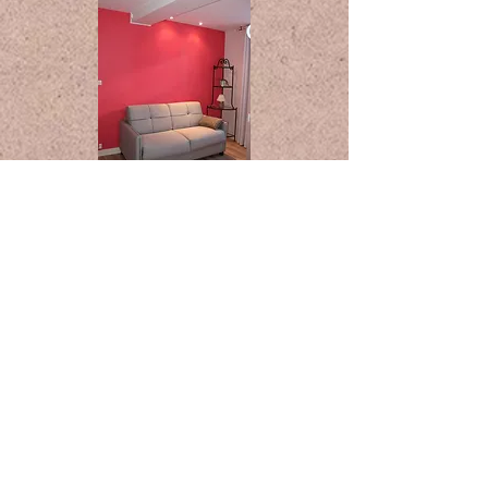
Chambre annexe
Coordonnées
​
Téléphone :
06 22 49 90 05
courriel :
domainelescedres@sfr.fr
Instagram:
domainelescedres2013
www.facebook.com/domainel
escedres